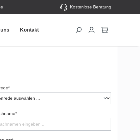
se
Kostenlose Beratung
 uns
Kontakt
rede*
chname*