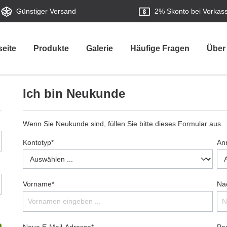
Günstiger Versand
2%
Skonto bei Vorkas
seite
Produkte
Galerie
Häufige Fragen
Über
Ich bin Neukunde
Wenn Sie Neukunde sind, füllen Sie bitte dieses Formular aus.
Kontotyp*
An
Vorname*
Na