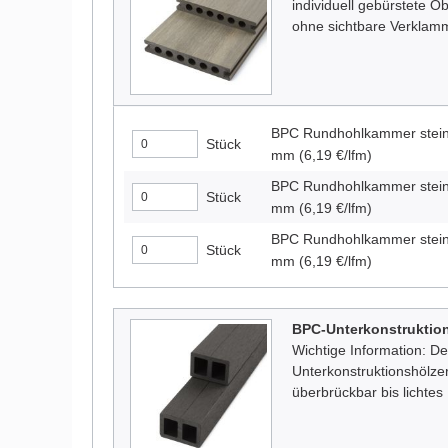
individuell gebürstete Obe
ohne sichtbare Verklam
BPC Rundhohlkammer stein
Stück
mm
(6,19 €/lfm)
BPC Rundhohlkammer stein
Stück
mm
(6,19 €/lfm)
BPC Rundhohlkammer stein
Stück
mm
(6,19 €/lfm)
BPC-Unterkonstruktion
Wichtige Information: De
Unterkonstruktionshölzer
überbrückbar bis lichte