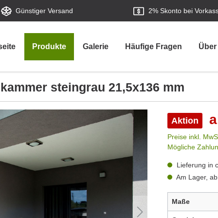
Günstiger Versand
2%
Skonto bei Vorkas
seite
Produkte
Galerie
Häufige Fragen
Über
kammer steingrau 21,5x136 mm
a
Aktion
Preise inkl. MwS
Mögliche Zahlu
Lieferung in 
Am Lager, ab
Maße