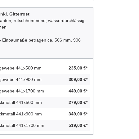
nkl. Gitterrost
kanten, rutschhemmend, wasserdurchlässig,
hmen
Die Einbaumaße betragen ca. 506 mm, 906
ahlgewebe 441x500 mm
235,00 €*
ahlgewebe 441x900 mm
309,00 €*
ahlgewebe 441x1700 mm
449,00 €*
eckmetall 441x500 mm
279,00 €*
eckmetall 441x900 mm
349,00 €*
reckmetall 441x1700 mm
519,00 €*