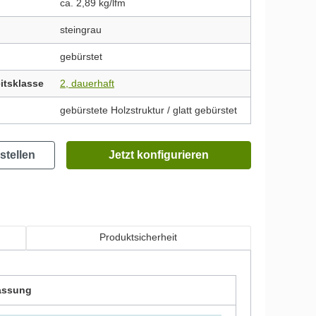
ca. 2,89 kg/lfm
steingrau
gebürstet
itsklasse
2, dauerhaft
gebürstete Holzstruktur / glatt gebürstet
stellen
Jetzt konfigurieren
Produktsicherheit
assung