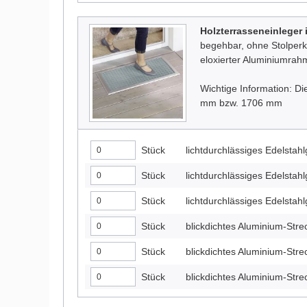
Holzterrasseneinleger i
begehbar, ohne Stolper
eloxierter Aluminiumra
Wichtige Information: 
mm bzw. 1706 mm
Stück
lichtdurchlässiges Edelst
Stück
lichtdurchlässiges Edelst
Stück
lichtdurchlässiges Edelst
Stück
blickdichtes Aluminium-Str
Stück
blickdichtes Aluminium-Str
Stück
blickdichtes Aluminium-St