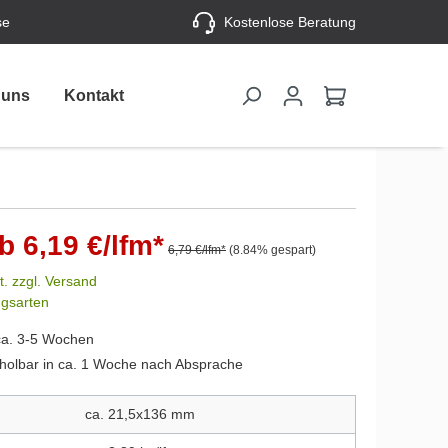
se
Kostenlose Beratung
 uns
Kontakt
b 6,19 €/lfm*
6,79 €/lfm*
(8.84% gespart)
t. zzgl. Versand
ngsarten
ca. 3-5 Wochen
holbar in ca. 1 Woche nach Absprache
ca. 21,5x136 mm