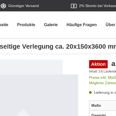
Günstiger Versand
2%
Skonto bei Vorkas
seite
Produkte
Galerie
Häufige Fragen
Über
sseitige Verlegung ca. 20x150x3600 m
a
Aktion
Inhalt:
3.6 Laufend
Preise inkl. MwS
Mögliche Zahlu
Lieferung in 
Maße
Gewicht