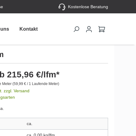
se
Kostenlose Beratung
 uns
Kontakt
m
b 215,96 €/lfm*
e Meter
(59,99 € / 1 Laufende Meter)
t. zzgl. Versand
ngsarten
ca.
ca.
ca. 0,00 kg/lfm