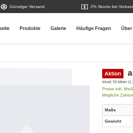
Günstiger Versand
2%
Skonto bei Vorkas
seite
Produkte
Galerie
Häufige Fragen
Über
a
Aktion
Inhalt:
50 Meter
(1,
Preise inkl. MwS
Mögliche Zahlu
Maße
Gewicht