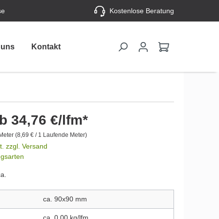
se
Kostenlose Beratung
 uns
Kontakt
b 34,76 €/lfm*
 Meter
(8,69 € / 1 Laufende Meter)
t. zzgl. Versand
ngsarten
ca.
ca. 90x90 mm
ca. 0,00 kg/lfm