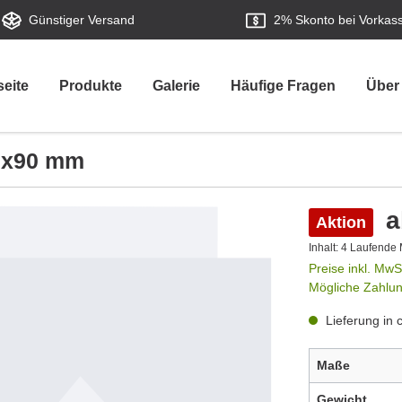
Günstiger Versand
2%
Skonto bei Vorkas
seite
Produkte
Galerie
Häufige Fragen
Über
0x90 mm
a
Aktion
Inhalt:
4 Laufende
Preise inkl. MwS
Mögliche Zahlu
Lieferung in 
Maße
Gewicht