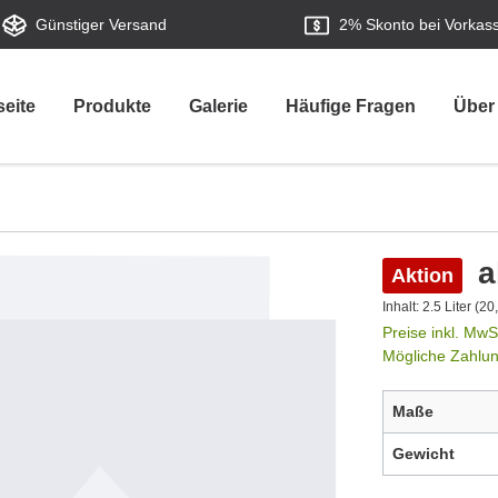
Günstiger Versand
2%
Skonto bei Vorkas
seite
Produkte
Galerie
Häufige Fragen
Über
a
Aktion
Inhalt:
2.5 Liter
(20,
Preise inkl. MwS
Mögliche Zahlu
Maße
Gewicht