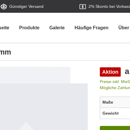
Günstiger Versand
2%
Skonto bei Vorkas
seite
Produkte
Galerie
Häufige Fragen
Über
5 mm
a
Aktion
Preise inkl. MwS
Mögliche Zahlu
Maße
Gewicht