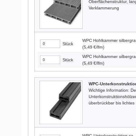
Oberflächenstruktur, lang
Verklammerung
WPC Hohlkammer silbergr
Stück
(5,49 €/lfm)
WPC Hohlkammer silbergr
Stück
(5,49 €/lfm)
WPC-Unterkonstruktion
Wichtige Information: De
Unterkonstruktionshölzer
überbrückbar bis lichte
WPC-Unterkonstruktion ca