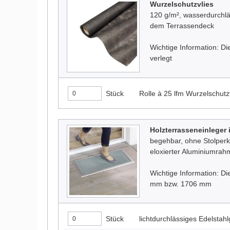
Wurzelschutzvlies
120 g/m², wasserdurchlä
dem Terrassendeck
Wichtige Information: 
verlegt
Stück
Rolle à 25 lfm Wurzelschutz
Holzterrasseneinleger i
begehbar, ohne Stolper
eloxierter Aluminiumra
Wichtige Information: 
mm bzw. 1706 mm
Stück
lichtdurchlässiges Edelst