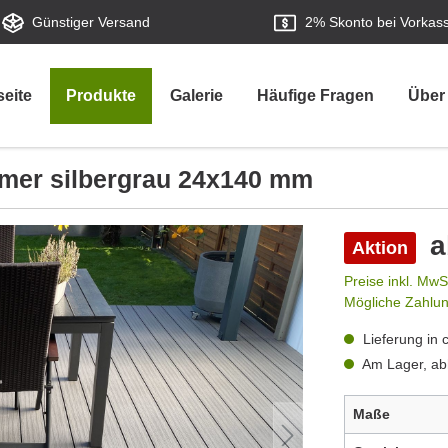
Günstiger Versand
2%
Skonto bei Vorkas
seite
Produkte
Galerie
Häufige Fragen
Über
er silbergrau 24x140 mm
a
Aktion
Preise inkl. MwS
Mögliche Zahlu
Lieferung in 
Am Lager, ab
Maße